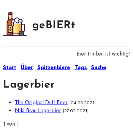
geBIERt
Bier trinken ist wichtig!
Start
.
Über
.
Spitzenbiere
.
Tags
.
Suche
.
Lagerbier
The Original Duff Beer
(04.03.2021)
Nikl-Bräu Lagerbier
(27.02.2021)
1 von 1