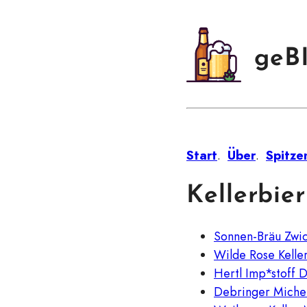
geB
Start
.
Über
.
Spitze
Kellerbier
Sonnen-Bräu Zwick
Wilde Rose Kelle
Hertl Imp*stoff 
Debringer Miche