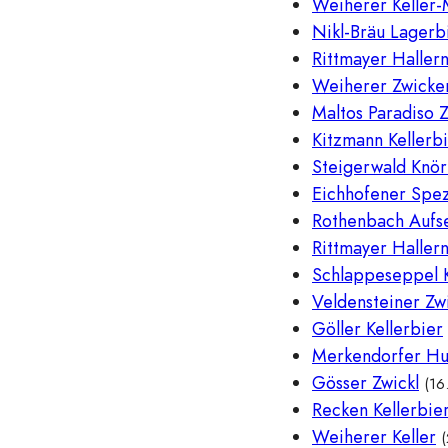
Weiherer Keller
Nikl-Bräu Lagerb
Rittmayer Haller
Weiherer Zwicker
Maltos Paradiso Z
Kitzmann Kellerbi
Steigerwald Knör
Eichhofener Spez
Rothenbach Aufse
Rittmayer Hallern
Schlappeseppel K
Veldensteiner Zwi
Göller Kellerbier
Merkendorfer Hu
Gösser Zwickl
(16
Recken Kellerbie
Weiherer Keller