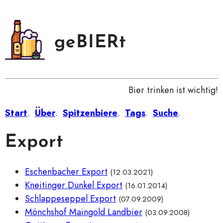
geBIERt
Bier trinken ist wichtig!
Start
.
Über
.
Spitzenbiere
.
Tags
.
Suche
.
Export
Eschenbacher Export
(12.03.2021)
Kneitinger Dunkel Export
(16.01.2014)
Schlappeseppel Export
(07.09.2009)
Mönchshof Maingold Landbier
(03.09.2008)