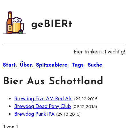
geBIERt
Bier trinken ist wichtig!
Start
.
Über
.
Spitzenbiere
.
Tags
.
Suche
.
Bier Aus Schottland
Brewdog Five AM Red Ale
(22.12.2015)
Brewdog Dead Pony Club
(09.12.2015)
Brewdog Punk IPA
(29.10.2015)
1 von 1