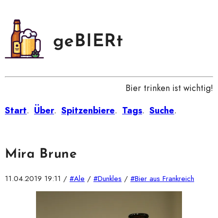
geBIERt
Bier trinken ist wichtig!
Start
.
Über
.
Spitzenbiere
.
Tags
.
Suche
.
Mira Brune
11.04.2019 19:11
/
#Ale
/
#Dunkles
/
#Bier aus Frankreich