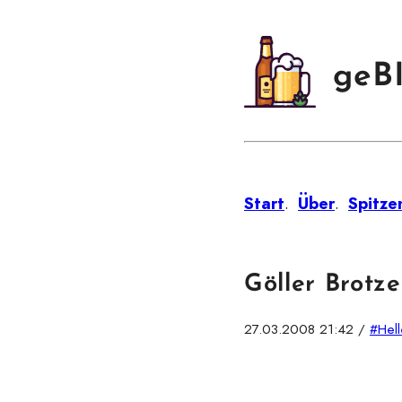
geB
Start
.
Über
.
Spitze
Göller Brotze
27.03.2008 21:42
/
#Hell