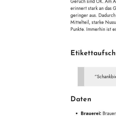
Geruch sind OK. Am An
erinnert stark an das 
geringer aus. Dadurc
Mittelteil, starke Nus
Punkte. Immerhin ist e
Etikettaufsch
“Schankbi
Daten
Brauerei:
Brauere