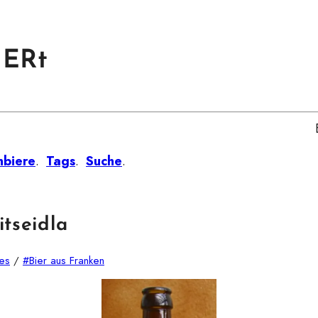
IERt
nbiere
.
Tags
.
Suche
.
itseidla
es
/
#Bier aus Franken