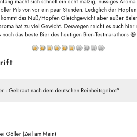
fang macht sich schnell ein echt malzig, nussiges Arom
Göller Pils von vor ein paar Stunden. Lediglich der Hopfen 
h kommt das Nuß/Hopfen Gleichgewicht aber außer Balan
saroma hat zu viel Gewicht. Deswegen reicht es auch hier n
s noch das beste Bier des heutigen Bier-Testmarathons 😃
rift
er - Gebraut nach dem deutschen Reinheitsgebot”
i Göller (Zeil am Main)