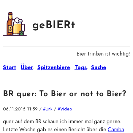
geBIERt
Bier trinken ist wichtig!
Start
.
Über
.
Spitzenbiere
.
Tags
.
Suche
.
BR quer: To Bier or not to Bier?
06.11.2015 11:59
/
#Link
/
#Video
quer auf dem BR schaue ich immer mal ganz gerne.
Letzte Woche gab es einen Bericht über die
Camba